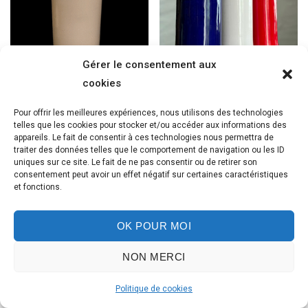
Gérer le consentement aux
cookies
Pour offrir les meilleures expériences, nous utilisons des technologies
Lampe à huile (seconde et
Lampes à huile
telles que les cookies pour stocker et/ou accéder aux informations des
dernière série)
(Bleu/Blanc/Rouge)
appareils. Le fait de consentir à ces technologies nous permettra de
traiter des données telles que le comportement de navigation ou les ID
90,00
€
270,00
€
uniques sur ce site. Le fait de ne pas consentir ou de retirer son
consentement peut avoir un effet négatif sur certaines caractéristiques
et fonctions.
Ajouter au panier
Ajouter au panier
OK POUR MOI
NON MERCI
© 2023 AlexandreSune.Com
Politique de cookies