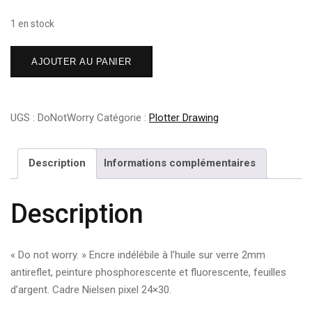
1 en stock
quantité
AJOUTER AU PANIER
de
Do
not
UGS :
DoNotWorry
Catégorie :
Plotter Drawing
worry
Description
Informations complémentaires
Description
« Do not worry. » Encre indélébile à l’huile sur verre 2mm
antireflet, peinture phosphorescente et fluorescente, feuilles
d’argent. Cadre Nielsen pixel 24×30.