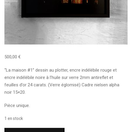
500,00
€
“La maison #1” dessin au plotter, encre indélébile rouge et
encre indélébile noire à l’huile sur verre 2mm antireflet et
feuilles d’or 24 carats. (Verre églomisé) Cadre nielsen alpha
noir 15×20.
Pièce unique.
1 en stock
quantité