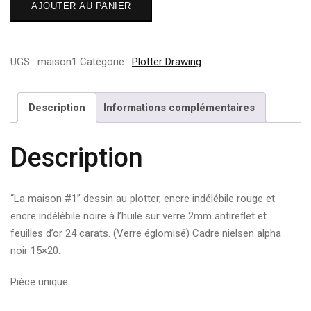
AJOUTER AU PANIER
de
La
maison
UGS :
maison1
Catégorie :
Plotter Drawing
#1
Description
Informations complémentaires
Description
“La maison #1” dessin au plotter, encre indélébile rouge et
encre indélébile noire à l’huile sur verre 2mm antireflet et
feuilles d’or 24 carats. (Verre églomisé) Cadre nielsen alpha
noir 15×20.
Pièce unique.