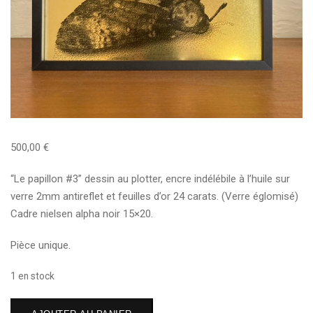
500,00
€
“Le papillon #3” dessin au plotter, encre indélébile à l’huile sur
verre 2mm antireflet et feuilles d’or 24 carats. (Verre églomisé)
Cadre nielsen alpha noir 15×20.
Pièce unique.
1 en stock
quantité