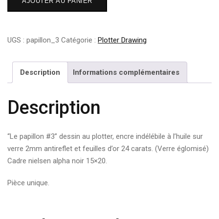
AJOUTER AU PANIER
de
Le
papillon
UGS :
papillon_3
Catégorie :
Plotter Drawing
#3
Description
Informations complémentaires
Description
“Le papillon #3” dessin au plotter, encre indélébile à l’huile sur
verre 2mm antireflet et feuilles d’or 24 carats. (Verre églomisé)
Cadre nielsen alpha noir 15×20.
Pièce unique.